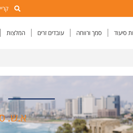
קריי
ת סיעוד
סמך ורווחה
עובדים זרים
המלצות
א.ש. סי