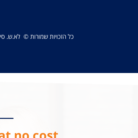
כל הזכויות שמורות © לא.ש. ס
at no cost