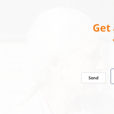
Get 
Send