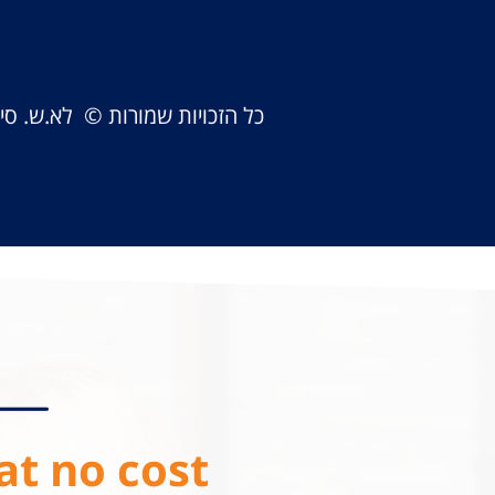
כל הזכויות שמורות © לא.ש. ס
at no cost